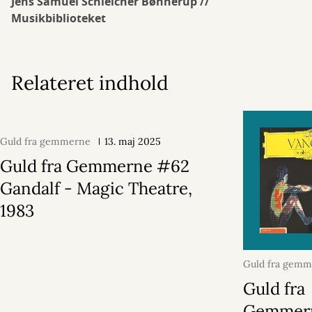
Jens Samuel Schleicher Bønnerup //
Musikbiblioteket
Relateret indhold
Guld fra gemmerne
13. maj 2025
Guld fra Gemmerne #62
Gandalf - Magic Theatre,
1983
Guld fra gem
2025
Guld fra
Gemmer