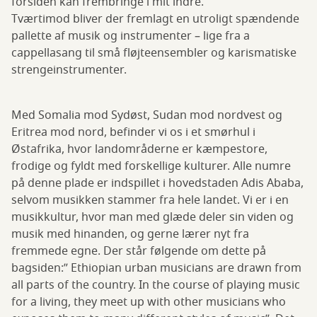
forsiden kan frembringe i mit indre.
Tværtimod bliver der fremlagt en utroligt spændende
pallette af musik og instrumenter – lige fra a
cappellasang til små fløjteensembler og karismatiske
strengeinstrumenter.
Med Somalia mod Sydøst, Sudan mod nordvest og
Eritrea mod nord, befinder vi os i et smørhul i
Østafrika, hvor landområderne er kæmpestore,
frodige og fyldt med forskellige kulturer. Alle numre
på denne plade er indspillet i hovedstaden Adis Ababa,
selvom musikken stammer fra hele landet. Vi er i en
musikkultur, hvor man med glæde deler sin viden og
musik med hinanden, og gerne lærer nyt fra
fremmede egne. Der står følgende om dette på
bagsiden:” Ethiopian urban musicians are drawn from
all parts of the country. In the course of playing music
for a living, they meet up with other musicians who