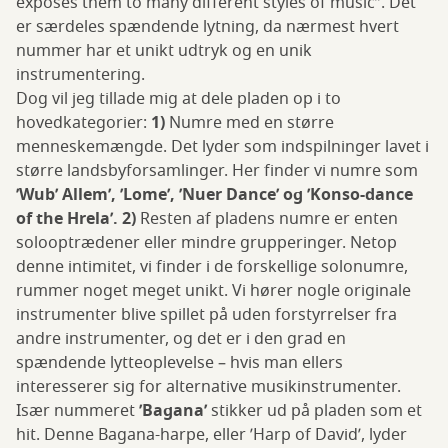
exposes them to many different styles of music”. Det
er særdeles spændende lytning, da nærmest hvert
nummer har et unikt udtryk og en unik
instrumentering.
Dog vil jeg tillade mig at dele pladen op i to
hovedkategorier:
1)
Numre med en større
menneskemængde. Det lyder som indspilninger lavet i
større landsbyforsamlinger. Her finder vi numre som
’Wub’ Allem’, ’Lome’, ’Nuer Dance’ og ’Konso-dance
of the Hrela’. 2)
Resten af pladens numre er enten
solooptrædener eller mindre grupperinger. Netop
denne intimitet, vi finder i de forskellige solonumre,
rummer noget meget unikt. Vi hører nogle originale
instrumenter blive spillet på uden forstyrrelser fra
andre instrumenter, og det er i den grad en
spændende lytteoplevelse – hvis man ellers
interesserer sig for alternative musikinstrumenter.
Især nummeret
’Bagana’
stikker ud på pladen som et
hit. Denne Bagana-harpe, eller ’Harp of David’, lyder