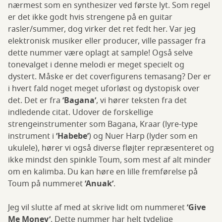
nærmest som en synthesizer ved første lyt. Som regel
er det ikke godt hvis strengene på en guitar
rasler/summer, dog virker det ret fedt her. Var jeg
elektronisk musiker eller producer, ville passager fra
dette nummer være oplagt at sample! Også selve
tonevalget i denne melodi er meget specielt og
dystert. Måske er det coverfigurens temasang? Der er
i hvert fald noget meget uforløst og dystopisk over
det. Det er fra
’Bagana’
, vi hører teksten fra det
indledende citat. Udover de forskellige
strengeinstrumenter som Bagana, Kraar (lyre-type
instrument i
’Habebe’
) og Nuer Harp (lyder som en
ukulele), hører vi også diverse fløjter repræsenteret og
ikke mindst den spinkle Toum, som mest af alt minder
om en kalimba. Du kan høre en lille fremførelse på
Toum på nummeret
’Anuak’
.
Jeg vil slutte af med at skrive lidt om nummeret
’Give
Me Money’
. Dette nummer har helt tydelige