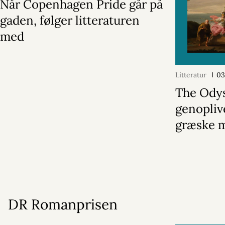
Når Copenhagen Pride går på
gaden, følger litteraturen
med
Litteratur
03
The Ody
genopliv
græske 
DR Romanprisen