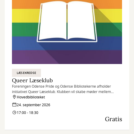
LÆSEKREDSE
Queer Læseklub
Foreningen Odense Pride og Odense Bibliotekerne afholder
initiativet Queer Læseklub. Klubben vil skabe møder mellem
interesserede i LGBTQ+ litteratur. Der er ingen forberedelser for
Hovedbiblioteket
deltagerne, da den fælles læseoplevelse tager udgangspunkt i
24. september 2026
nuet.
17:00 - 18:30
Gratis