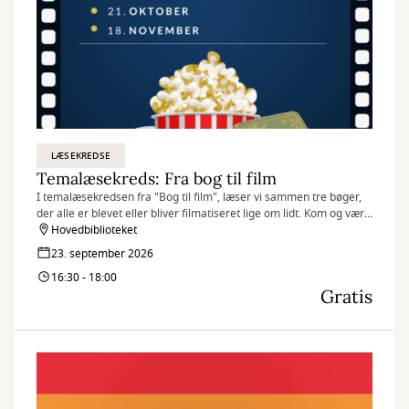
LÆSEKREDSE
Temalæsekreds: Fra bog til film
I temalæsekredsen fra "Bog til film", læser vi sammen tre bøger,
der alle er blevet eller bliver filmatiseret lige om lidt. Kom og vær
med til en hyggelig temalæsekreds over tre gange.
Hovedbiblioteket
23. september 2026
16:30 - 18:00
Gratis