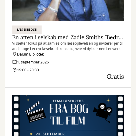
LÆSEKREDSE
En aften i selskab med Zadie Smiths ”Bedrageren”
Vi sætter fokus på at samles om læseoplevelsen og inviterer jer til
at deltage i et nyt læsekredskoncept, hvor vi dykker ned i et værk
af modtageren af The Hans Christian Andersen Literature Award.
Dalum Bibliotek
I år er det Zadie Smiths historiske og højaktuelle roman
1. september 2026
”Bedrageren”.
19:00 - 20:30
Gratis