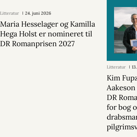
Litteratur
24. juni 2026
Maria Hesselager og Kamilla
Hega Holst er nomineret til
DR Romanprisen 2027
Litteratur
13
Kim Fup
Aakeson 
DR Roma
for bog 
drabsma
pilgrims