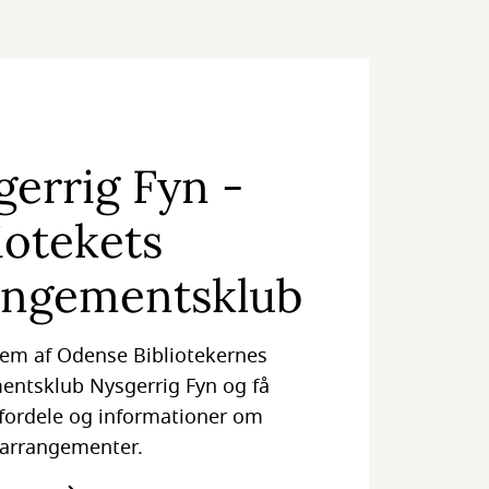
gerrig Fyn -
iotekets
angementsklub
lem af Odense Bibliotekernes
entsklub Nysgerrig Fyn og få
 fordele og informationer om
 arrangementer.