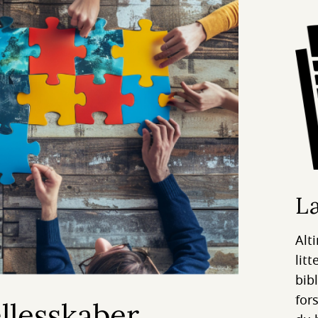
L
Alti
lit
bib
for
llesskaber