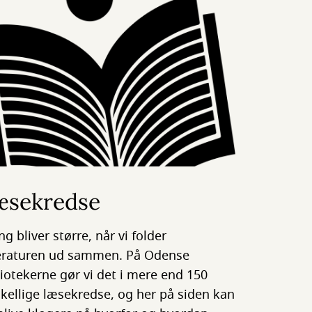
æsekredse
ng bliver større, når vi folder
teraturen ud sammen. På Odense
liotekerne gør vi det i mere end 150
skellige læsekredse, og her på siden kan