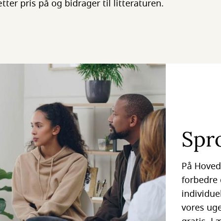
ter pris på og bidrager til litteraturen.
Spr
På Hovedb
forbedre 
individue
vores uge