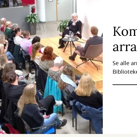
Ko
arr
Se alle 
Bibliotek