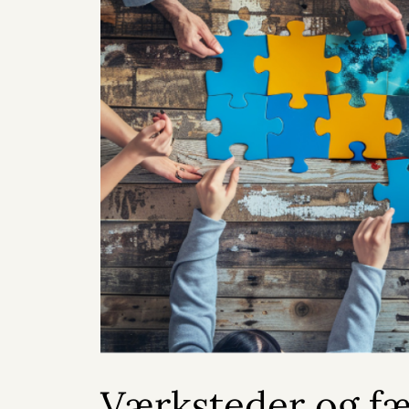
Værksteder og fæ