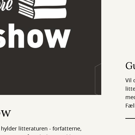
Gu
Vil
lit
med
Fæl
ow
ylder litteraturen - forfatterne,