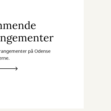
mmende
angementer
arrangementer på Odense
erne.