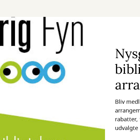
Nys
bibl
arr
Bliv med
arrangem
rabatter,
udvalgte