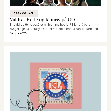
BØRN OG UNGE
Valdras Helte og fantasy på GO
Er Valdras Helte også et hit hjemme hos jer? Eller er I bare
nysgerrige på fantasy historier? På eReolen GO kan dit barn finde
et bredt udvalg af både ebøger og lydbøger, som altid er
09. juli 2026
tilgængelige, når læse- eller lyttelysten melder sig.