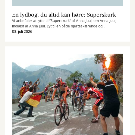
En lydbog, du altid kan høre: Superskurk
Vi anbefaler at lytte til ”Superskurk” af Anna Juul, om Anna Juul,
indlæst af Anna Juul. Lyt til en både hjerteskærende og
underholdende fortælling om et liv med psykisk sygdom.
03. juli 2026