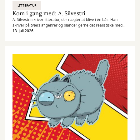
LITTERATUR
Kom i gang med: A. Silvestri
A. Silvestri skriver litteratur, der nægter at blive i én bås. Han
skriver på tværs af genrer og blander gerne det realistiske med
det fantastiske, det uhyggelige med det humoristiske og det dybt
13. juli 2026
alvorlige med det skæve.