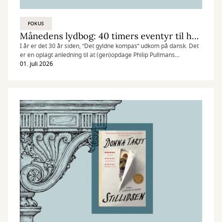
FOKUS
Månedens lydbog: 40 timers eventyr til hele familien
I år er det 30 år siden, “Det gyldne kompas” udkom på dansk. Det
er en oplagt anledning til at (gen)opdage Philip Pullmans
fantasytrilogi som lydbog – med over 40 timers eventyr i ørerne.
01. juli 2026