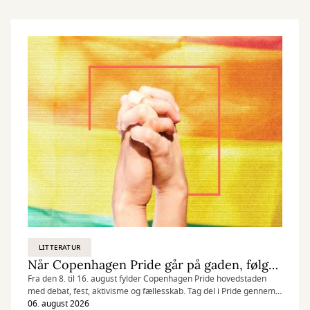
LITTERATUR
Når Copenhagen Pride går på gaden, følger litteraturen med
Fra den 8. til 16. august fylder Copenhagen Pride hovedstaden
med debat, fest, aktivisme og fællesskab. Tag del i Pride gennem
bøger om queer liv, kærlighed og retten til at være sig selv.
06. august 2026