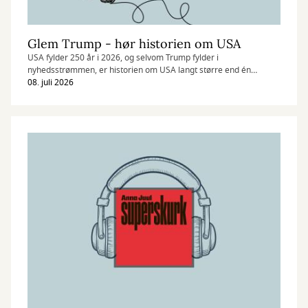
Glem Trump - hør historien om USA
USA fylder 250 år i 2026, og selvom Trump fylder i
nyhedsstrømmen, er historien om USA langt større end én
præsident. Vi anbefaler podcasten Staterne 250 år, der tager
08. juli 2026
lytteren med gennem USA’s historie op til landets 250-års
jubilæum den 4. juli 2026.