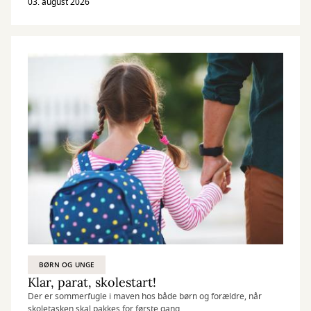
Odysseus' lange rejse.
03. august 2026
BØRN OG UNGE
Klar, parat, skolestart!
Der er sommerfugle i maven hos både børn og forældre, når
skoletasken skal pakkes for første gang.