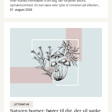
Hver måned fremhæver vi en bog, der fortjener ekstra
opmærksomhed. Du kan læse eller lytte til romanen på eReolen
uden at bruge din månedlige lånekvote.
01. august 2026
LITTERATUR
Naturen bugner: bøger til dig, der vil sanke