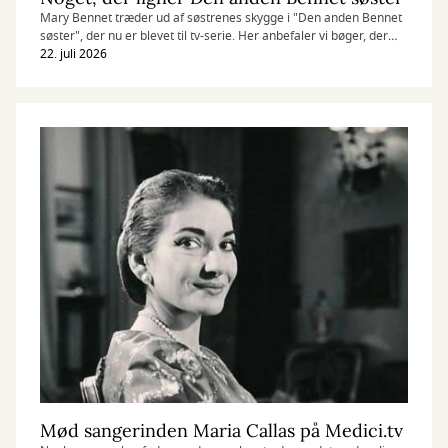
Mary Bennet træder ud af søstrenes skygge i "Den anden Bennet
søster", der nu er blevet til tv-serie. Her anbefaler vi bøger, der
digter videre på Jane Austens klassikere.
22. juli 2026
Mød sangerinden Maria Callas på Medici.tv