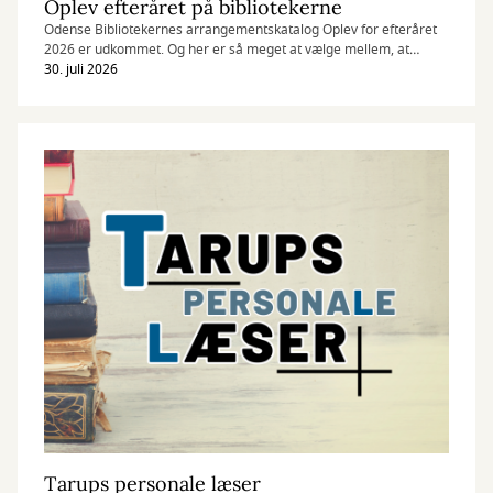
Oplev efteråret på bibliotekerne
Odense Bibliotekernes arrangementskatalog Oplev for efteråret
2026 er udkommet. Og her er så meget at vælge mellem, at
kunsten bliver at vælge ud – og her er med garanti noget at finde
30. juli 2026
for enhver, uanset om man er til verdenslitteratur, troldmænd,
krybdyr eller K-pop.
Tarups personale læser