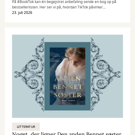
På #BookTok kan én begejstret anbefaling sende en bog op på
bestsellerlisten. Her ser vi på, hvordan TikTok påvirker
bogmarkedet – og hvilke titler læserne kaster sig over lige nu.
23. juli 2026
LITTERATUR
Noget, der ligner Den anden Bennet søster