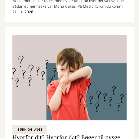
Nogle mennesker fødes med evner langt ud over det sædvanlige.
Sådan et menneske var Maria Callas. På Medici.tv kan du komme
helt tæt på den græsk-amerikanske operastjerne.
21. juli 2026
BØRN OG UNGE
Hvorfor dit? Hvorfor dat? Bøger til nysgerrige børn