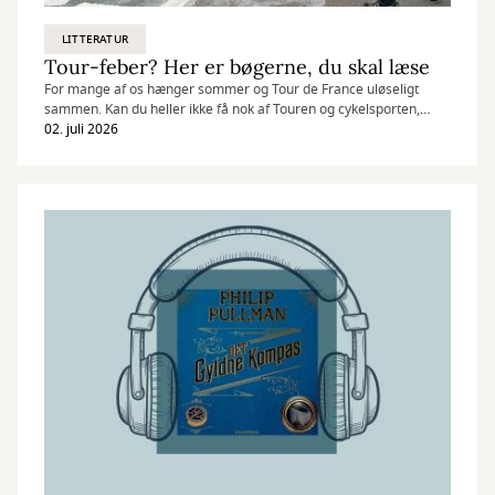
LITTERATUR
Tour-feber? Her er bøgerne, du skal læse
For mange af os hænger sommer og Tour de France uløseligt
sammen. Kan du heller ikke få nok af Touren og cykelsporten,
findes der heldigvis masser af gode bøger.
02. juli 2026