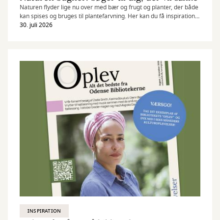
Naturen flyder lige nu over med bær og frugt og planter, der både
kan spises og bruges til plantefarvning. Her kan du få inspiration
til, hvad du kan samle i sensommeren.
30. juli 2026
INSPIRATION