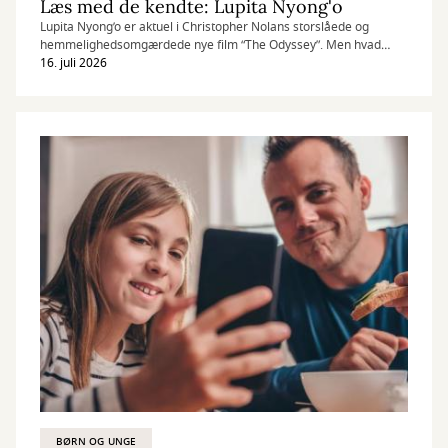
Læs med de kendte: Lupita Nyong'o
Lupita Nyong’o er aktuel i Christopher Nolans storslåede og
hemmelighedsomgærdede nye film “The Odyssey”. Men hvad
læser hun, når kameraet slukker?
16. juli 2026
BØRN OG UNGE