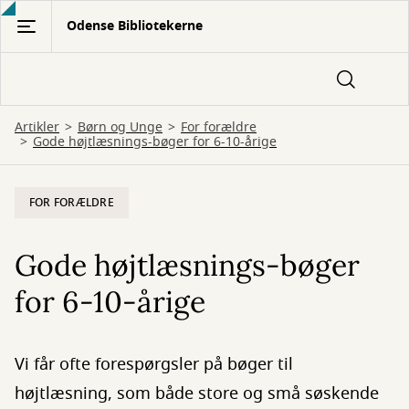
Gå
Odense Bibliotekerne
til
hovedindhold
Artikler
Børn og Unge
For forældre
Gode højtlæsnings-bøger for 6-10-årige
FOR FORÆLDRE
Gode højtlæsnings-bøger
for 6-10-årige
Vi får ofte forespørgsler på bøger til
højtlæsning, som både store og små søskende