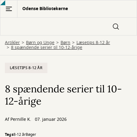
Gå
Odense Bibliotekerne
til
hovedindhold
Artikler
Børn og Unge
Børn
Læsetips 8-12 år
8 spændende serier til 10-12-årige
LÆSETIPS 8-12 ÅR
8 spændende serier til 10-
12-årige
Af
Pernille K.
07. januar 2026
Tags
8-12 år
Bøger