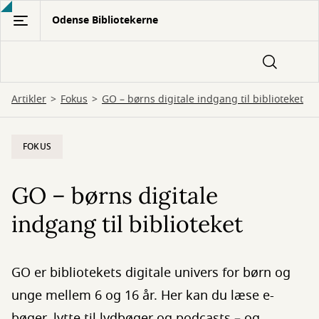
Gå
Odense Bibliotekerne
til
hovedindhold
Artikler
Fokus
GO – børns digitale indgang til biblioteket
FOKUS
GO – børns digitale
indgang til biblioteket
GO er bibliotekets digitale univers for børn og
unge mellem 6 og 16 år. Her kan du læse e-
bøger, lytte til lydbøger og podcasts – og