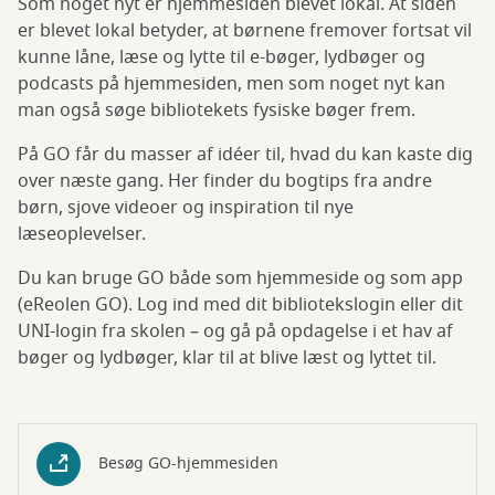
Som noget nyt er hjemmesiden blevet lokal. At siden
er blevet lokal betyder, at børnene fremover fortsat vil
kunne låne, læse og lytte til e-bøger, lydbøger og
podcasts på hjemmesiden, men som noget nyt kan
man også søge bibliotekets fysiske bøger frem.
På GO får du masser af idéer til, hvad du kan kaste dig
over næste gang. Her finder du bogtips fra andre
børn, sjove videoer og inspiration til nye
læseoplevelser.
Du kan bruge GO både som hjemmeside og som app
(eReolen GO). Log ind med dit bibliotekslogin eller dit
UNI-login fra skolen – og gå på opdagelse i et hav af
bøger og lydbøger, klar til at blive læst og lyttet til.
Besøg GO-hjemmesiden