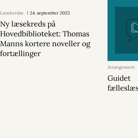
Læsekredse
24. september 2025
Ny læsekreds på
Hovedbiblioteket: Thomas
Manns kortere noveller og
fortællinger
Arrangement
2026
Guidet
fælleslæ