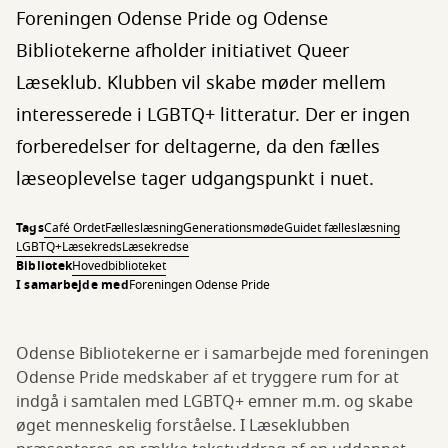
Foreningen Odense Pride og Odense
Bibliotekerne afholder initiativet Queer
Læseklub. Klubben vil skabe møder mellem
interesserede i LGBTQ+ litteratur. Der er ingen
forberedelser for deltagerne, da den fælles
læseoplevelse tager udgangspunkt i nuet.
Tags
Café Ordet
Fælleslæsning
Generationsmøde
Guidet fælleslæsning
LGBTQ+
Læsekreds
Læsekredse
Bibliotek
Hovedbiblioteket
I samarbejde med
Foreningen Odense Pride
Odense Bibliotekerne er i samarbejde med foreningen
Odense Pride medskaber af et tryggere rum for at
indgå i samtalen med LGBTQ+ emner m.m. og skabe
øget menneskelig forståelse. I Læseklubben