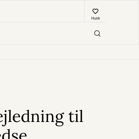
Husk
jledning til
edse