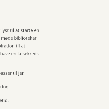
yst til at starte en
u møde bibliotekar
ration til at
 have en læsekreds
ser til jer.
ring.
etid.