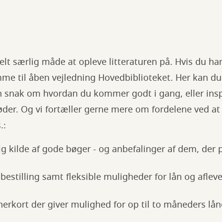
t særlig måde at opleve litteraturen på. Hvis du har l
mme til åben vejledning Hovedbiblioteket. Her kan d
n snak om hvordan du kommer godt i gang, eller inspi
der. Og vi fortæller gerne mere om fordelene ved at
s.:
kilde af gode bøger - og anbefalinger af dem, der pas
estilling samt fleksible muligheder for lån og afleve
erkort der giver mulighed for op til to måneders lån