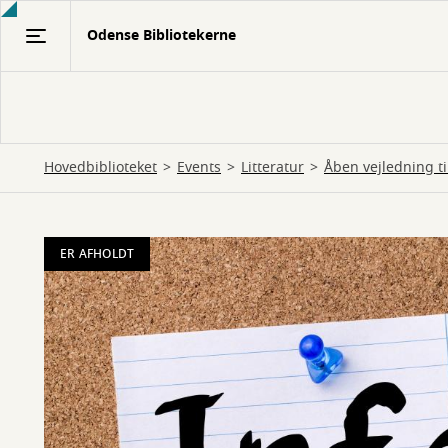
Gå
Odense Bibliotekerne
til
hovedindhold
Hovedbiblioteket
Events
Litteratur
Åben vejledning t
ER AFHOLDT