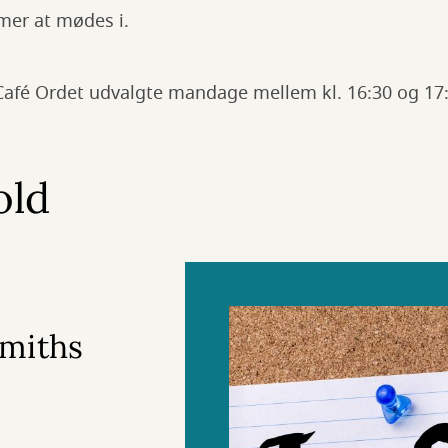
er at mødes i.
 Café Ordet udvalgte mandage mellem kl. 16:30 og 1
old
Smiths