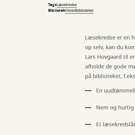
Tags
Læsekredse
Bibliotek
Hovedbiblioteket
Læsekredse er en hel
op selv, kan du ko
Lars Hovgaard til e
afholde de gode mø
på biblioteket, f.ek
En uudtømmelig 
Nem og hurtig b
Et læsekredslån