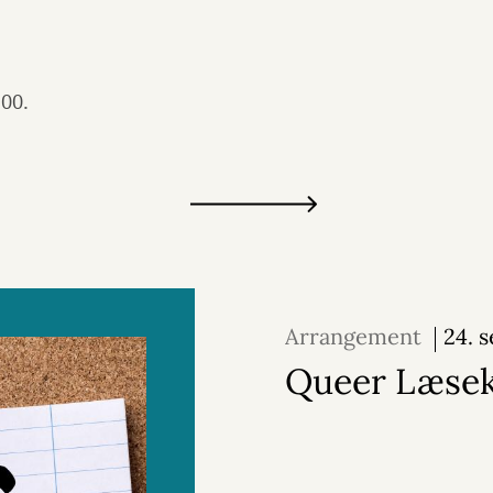
7:00.
Arrangement
24. 
2026
Queer Læse