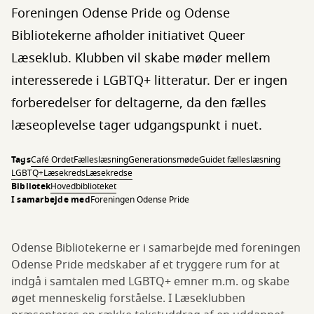
Foreningen Odense Pride og Odense
Bibliotekerne afholder initiativet Queer
Læseklub. Klubben vil skabe møder mellem
interesserede i LGBTQ+ litteratur. Der er ingen
forberedelser for deltagerne, da den fælles
læseoplevelse tager udgangspunkt i nuet.
Tags
Café Ordet
Fælleslæsning
Generationsmøde
Guidet fælleslæsning
LGBTQ+
Læsekreds
Læsekredse
Bibliotek
Hovedbiblioteket
I samarbejde med
Foreningen Odense Pride
Odense Bibliotekerne er i samarbejde med foreningen
Odense Pride medskaber af et tryggere rum for at
indgå i samtalen med LGBTQ+ emner m.m. og skabe
øget menneskelig forståelse. I Læseklubben