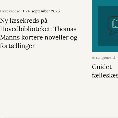
Læsekredse
24. september 2025
Ny læsekreds på
Hovedbiblioteket: Thomas
Manns kortere noveller og
fortællinger
Arrangement
2026
Guidet
fælleslæ