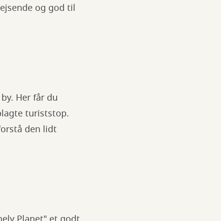
rejsende og god til
 by. Her får du
lagte turiststop.
forstå den lidt
ely Planet" et godt