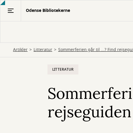
Gå
Odense Bibliotekerne
til
hovedindhold
Artikler
Litteratur
Sommerferien går til ...? Find rejsegui
LITTERATUR
Sommerferien
rejseguiden 