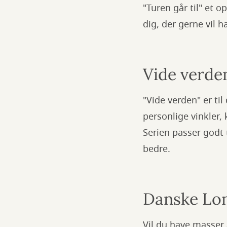
"Turen går til" et o
dig, der gerne vil h
Vide verde
"Vide verden" er til
personlige vinkler,
Serien passer godt t
bedre.
Danske Lon
Vil du have masser 