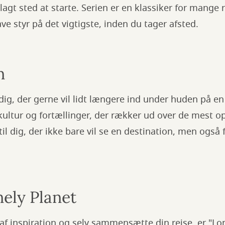
plagt sted at starte. Serien er en klassiker for mange 
ave styr på det vigtigste, inden du tager afsted.
n
 dig, der gerne vil lidt længere ind under huden på en
 kultur og fortællinger, der rækker ud over de mest op
il dig, der ikke bare vil se en destination, men også 
ely Planet
af inspiration og selv sammensætte din rejse, er "Lon