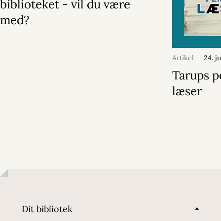
biblioteket - vil du være
med?
Artikel
24. j
Tarups p
læser
Dit bibliotek