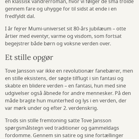
en klassisk vandrerroman, hvor vi følger de små trolde
gennem fare og uhygge for til sidst at ende i en
fredfyldt dal.
I år fejrer Mumi-universet sit 80-års jubilæum – otte
årtier med eventyr, varme og visdom, som fortsat
begejstrer både børn og voksne verden over.
Et stille opgør
Tove Jansson var ikke en revolutionær fanebærer, men
en stille eksistens, der søgte tilflugt i sin fantasi og
skabte en blidere verden – en fantasi, hun med sine
udgivelser også åbnede for andre mennesker. På den
måde bragte hun munterhed og lys i en verden, der
var mørk under og efter 2. verdenskrig.
Trods sin stille fremtoning satte Tove Jansson
spørgsmålstegn ved traditioner og gammeldags
fordomme. Gennem sin satire og sine fortællinger