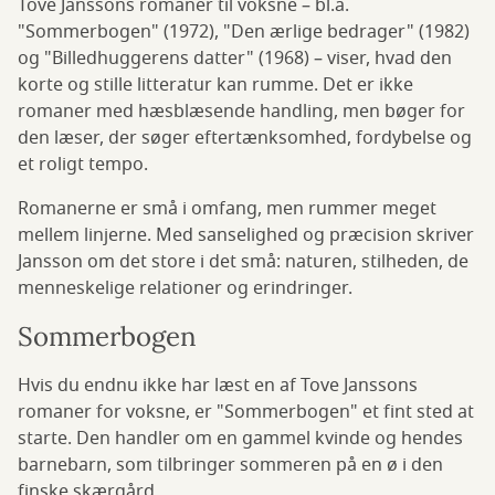
Tove Janssons romaner til voksne – bl.a.
"Sommerbogen" (1972), "Den ærlige bedrager" (1982)
og "Billedhuggerens datter" (1968) – viser, hvad den
korte og stille litteratur kan rumme. Det er ikke
romaner med hæsblæsende handling, men bøger for
den læser, der søger eftertænksomhed, fordybelse og
et roligt tempo.
Romanerne er små i omfang, men rummer meget
mellem linjerne. Med sanselighed og præcision skriver
Jansson om det store i det små: naturen, stilheden, de
menneskelige relationer og erindringer.
Sommerbogen
Hvis du endnu ikke har læst en af Tove Janssons
romaner for voksne, er "Sommerbogen" et fint sted at
starte. Den handler om en gammel kvinde og hendes
barnebarn, som tilbringer sommeren på en ø i den
finske skærgård.