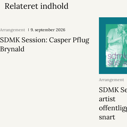
Relateret indhold
Arrangement
9. september 2026
SDMK Session: Casper Pflug
Brynald
Arrangement
2026
SDMK Se
artist
offentli
snart