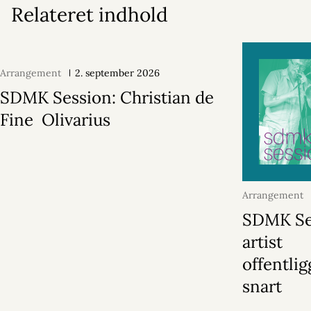
Relateret indhold
Arrangement
2. september 2026
SDMK Session: Christian de
Fine Olivarius
Arrangement
2026
SDMK Se
artist
offentli
snart