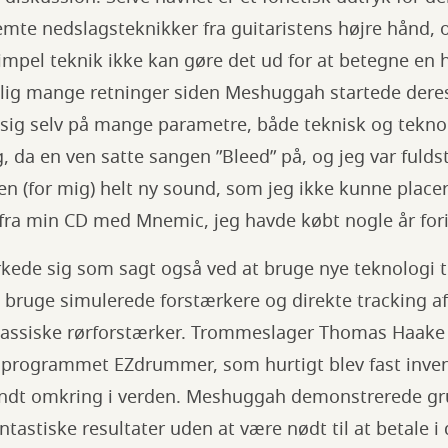
mte nedslagsteknikker fra guitaristens højre hånd, o
simpel teknik ikke kan gøre det ud for at betegne en 
kelig mange retninger siden Meshuggah startede deres
sig selv på mange parametre, både teknisk og teknol
, da en ven satte sangen ”Bleed” på, og jeg var fuld
n (for mig) helt ny sound, som jeg ikke kunne placer
 fra min CD med Mnemic, jeg havde købt nogle år for
e sig som sagt også ved at bruge nye teknologi til
 bruge simulerede forstærkere og direkte tracking a
lassiske rørforstærker. Trommeslager Thomas Haake 
 programmet EZdrummer, som hurtigt blev fast inve
undt omkring i verden. Meshuggah demonstrerede g
astiske resultater uden at være nødt til at betale 