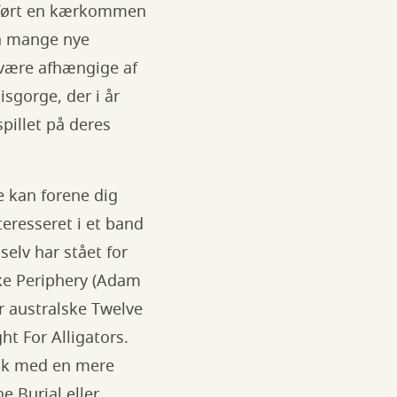
edført en kærkommen
så mange nye
 være afhængige af
sgorge, der i år
pillet på deres
ke kan forene dig
resseret i et band
elv har stået for
ke Periphery (Adam
r australske Twelve
ht For Alligators.
sik med en mere
e Burial eller