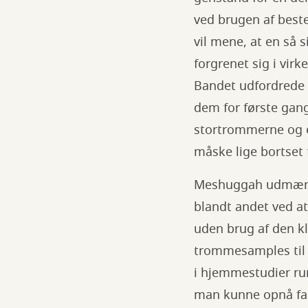
ved brugen af beste
vil mene, at en så 
forgrenet sig i vir
Bandet udfordrede 
dem for første gang
stortrommerne og e
måske lige bortset
Meshuggah udmærked
blandt andet ved at
uden brug af den k
trommesamples til
i hjemmestudier r
man kunne opnå fant