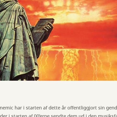
emic har i starten af dette år offentliggjort sin ge
der i starten af 00’erne sendte dem ud i den musiks