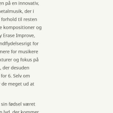
en på en innovativ,
metalmusik, der i
forhold til resten
be kompositioner og
oy Erase Improve,
ndflydelsesrigt for
 mere for musikere
kturer og fokus på
, der desuden
 for 6. Selv om
r de meget ud at
sin fødsel været
den lyd, der kommer