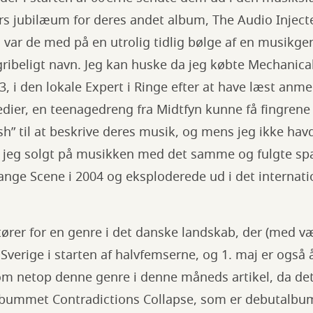
rs jubilæum for deres andet album, The Audio Inject
n, var de med på en utrolig tidlig bølge af en musikge
gribeligt navn. Jeg kan huske da jeg købte Mechanic
3, i den lokale Expert i Ringe efter at have læst anme
edier, en teenagedreng fra Midtfyn kunne få fingrene 
sh” til at beskrive deres musik, og mens jeg ikke ha
ar jeg solgt på musikken med det samme og fulgte 
ge Scene i 2004 og eksploderede ud i det internati
ører for en genre i det danske landskab, der (med v
 Sverige i starten af halvfemserne, og 1. maj er også å
e om netop denne genre i denne måneds artikel, da de
lbummet Contradictions Collapse, som er debutalb