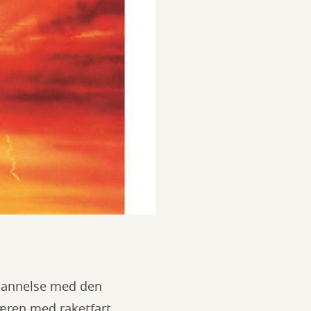
ndannelse med den
færen med raketfart.