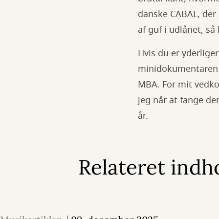
danske CABAL, der s
af guf i udlånet, s
Hvis du er yderlige
minidokumentaren 
MBA. For mit vedko
jeg når at fange de
år.
Relateret indh