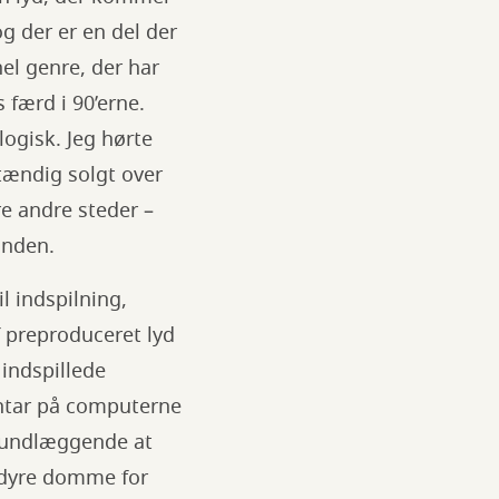
g der er en del der
hel genre, der har
 færd i 90’erne.
ogisk. Jeg hørte
stændig solgt over
e andre steder –
inden.
 indspilning,
f preproduceret lyd
indspillede
ntar på computerne
rundlæggende at
i dyre domme for