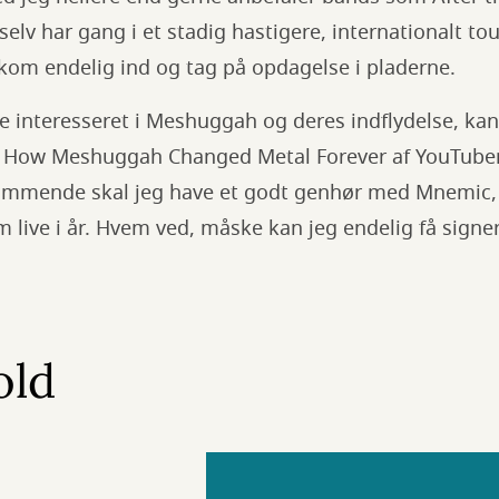
elv har gang i et stadig hastigere, internationalt tou
å kom endelig ind og tag på opdagelse i pladerne.
re interesseret i Meshuggah og deres indflydelse, ka
How Meshuggah Changed Metal Forever af YouTube
mmende skal jeg have et godt genhør med Mnemic, 
m live i år. Hvem ved, måske kan jeg endelig få signe
old