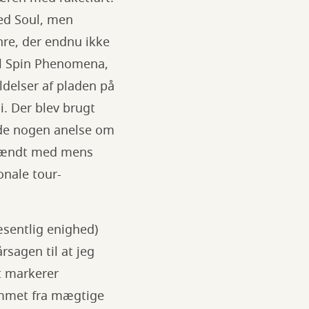
ed Soul, men
nre, der endnu ikke
al Spin Phenomena,
ldelser af pladen på
i. Der blev brugt
vde nogen anelse om
spændt med mens
onale tour-
æsentlig enighed)
rsagen til at jeg
t markerer
ummet fra mægtige