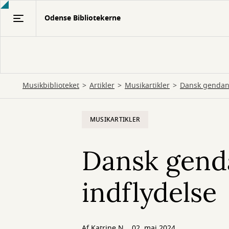
Gå
Odense Bibliotekerne
til
hovedindhold
Musikbiblioteket
Artikler
Musikartikler
Dansk gendann
MUSIKARTIKLER
Dansk gend
indflydelse
Af
Katrine N.
02. maj 2024