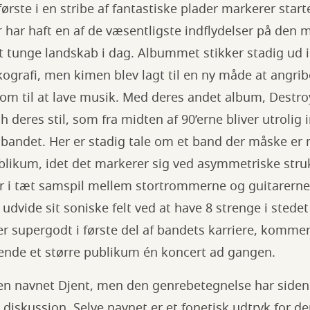
rste i en stribe af fantastiske plader markerer start
er har haft en af de væsentligste indflydelser på den 
 tunge landskab i dag. Albummet stikker stadig ud i 
ografi, men kimen blev lagt til en ny måde at angri
kom til at lave musik. Med deres andet album, Destr
deres stil, som fra midten af 90’erne bliver utrolig i
 bandet. Her er stadig tale om et band der måske er
blikum, idet det markerer sig ved asymmetriske stru
r i tæt samspil mellem stortrommerne og guitarerne
udvide sit soniske felt ved at have 8 strenge i stedet
r supergodt i første del af bandets karriere, komme
bende et større publikum én koncert ad gangen.
en navnet Djent, men den genrebetegnelse har siden 
 diskussion. Selve navnet er et fonetisk udtryk for 