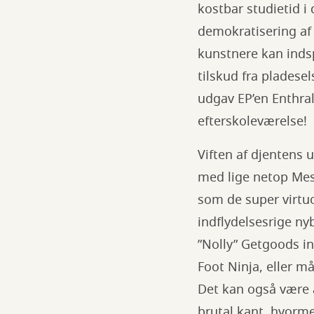
kostbar studietid 
demokratisering af 
kunstnere kan inds
tilskud fra pladese
udgav EP’en Enthral
efterskoleværelse!
Viften af djentens u
med lige netop Mes
som de super virtuo
indflydelsesrige n
”Nolly” Getgoods in
Foot Ninja, eller m
Det kan også være 
brutal kant, hvorme