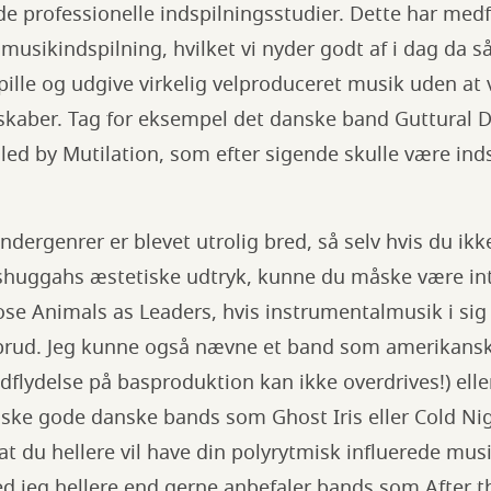
i de professionelle indspilningsstudier. Dette har m
musikindspilning, hvilket vi nyder godt af i dag da 
pille og udgive virkelig velproduceret musik uden at
lskaber. Tag for eksempel det danske band Guttural Di
led by Mutilation, som efter sigende skulle være inds
ndergenrer er blevet utrolig bred, så selv hvis du ik
huggahs æstetiske udtryk, kunne du måske være inte
se Animals as Leaders, hvis instrumentalmusik i sig s
ybrud. Jeg kunne også nævne et band som amerikans
dflydelse på basproduktion kan ikke overdrives!) elle
åske gode danske bands som Ghost Iris eller Cold Nig
at du hellere vil have din polyrytmisk influerede mu
d jeg hellere end gerne anbefaler bands som After th