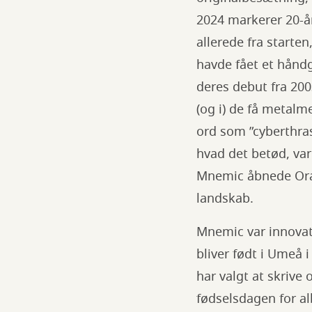
2024 markerer 20-å
allerede fra starte
havde fået et hånd
deres debut fra 200
(og i) de få metalm
ord som ”cyberthra
hvad det betød, v
Mnemic åbnede Oran
landskab.
Mnemic var innovat
bliver født i Umeå i
har valgt at skriv
fødselsdagen for a