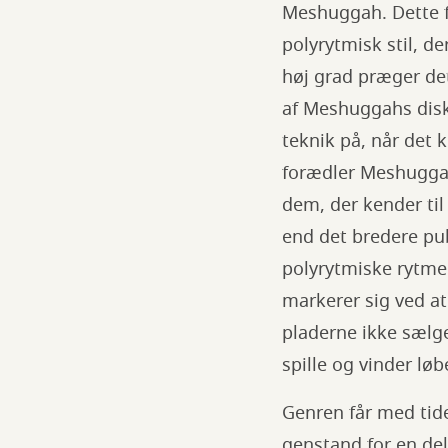
Meshuggah. Dette fø
polyrytmisk stil, d
høj grad præger det
af Meshuggahs disk
teknik på, når det 
forædler Meshuggah 
dem, der kender til
end det bredere pu
polyrytmiske rytme
markerer sig ved at 
pladerne ikke sælge
spille og vinder lø
Genren får med tid
genstand for en del