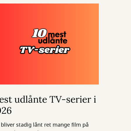
st udlånte TV-serier i
026
 bliver stadig lånt ret mange film på