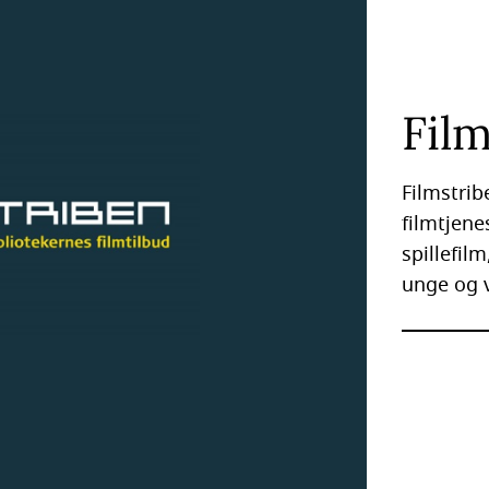
Fil
Filmstrib
filmtjene
spillefil
unge og 