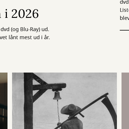
dvd
 i 2026
Lis
ble
 dvd (og Blu-Ray) ud.
evet lånt mest ud i år.