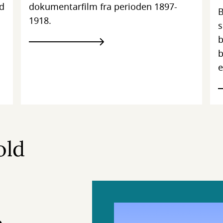
ed
dokumentarfilm fra perioden 1897-
B
1918.
s
b
b
e
old
p