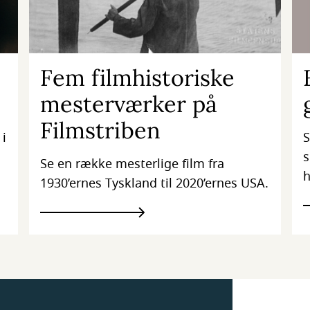
Fem filmhistoriske
mesterværker på
Filmstriben
 i
S
s
Se en række mesterlige film fra
h
1930’ernes Tyskland til 2020’ernes USA.