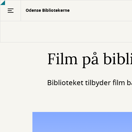
Gå
Odense Bibliotekerne
til
hovedindhold
Film på bibl
Biblioteket tilbyder film 