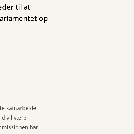
er til at
Parlamentet op
tte samarbejde
d vil være
ommissionen har