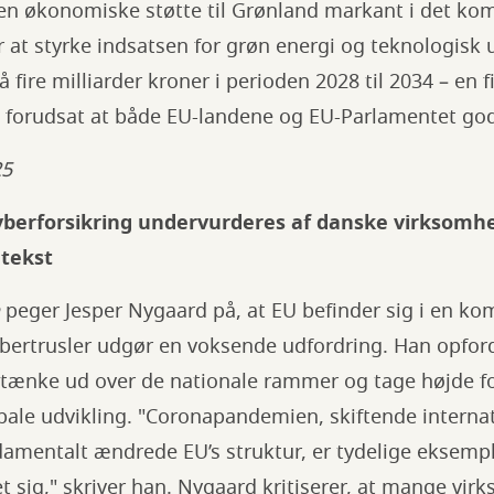
en økonomiske støtte til Grønland markant i det ko
 at styrke indsatsen for grøn energi og teknologisk 
å fire milliarder kroner i perioden 2028 til 2034 – en 
 forudsat at både EU-landene og EU-Parlamentet god
25
yberforsikring undervurderes af danske virksomhe
ntekst
peger Jesper Nygaard på, at EU befinder sig i en ko
cybertrusler udgør en voksende udfordring. Han opfor
 tænke ud over de nationale rammer og tage højde for
bale udvikling. "Coronapandemien, skiftende interna
damentalt ændrede EU’s struktur, er tydelige eksemp
t sig," skriver han. Nygaard kritiserer, at mange vi