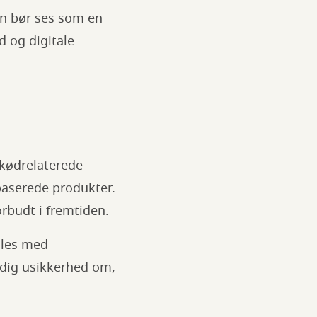
en bør ses som en
d og digitale
 kødrelaterede
baserede produkter.
orbudt i fremtiden.
dles med
adig usikkerhed om,