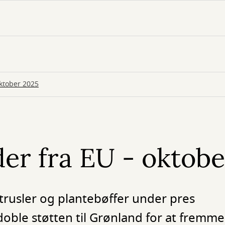
oktober 2025
er fra EU - oktob
 trusler og plantebøffer under pres
doble støtten til Grønland for at fremm