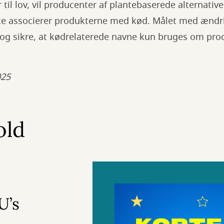
r til lov, vil producenter af plantebaserede alternative
kke associerer produkterne med kød. Målet med ændr
 og sikre, at kødrelaterede navne kun bruges om prod
025
old
U’s