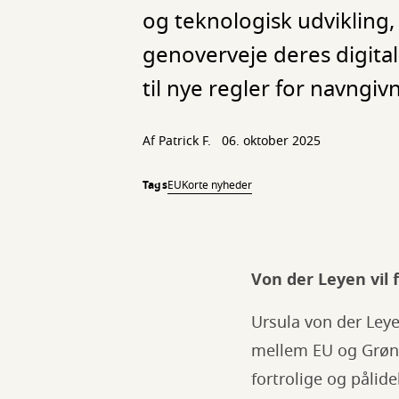
og teknologisk udvikling,
genoverveje deres digita
til nye regler for navngi
Af
Patrick F.
06. oktober 2025
Tags
EU
Korte nyheder
Von der Leyen vil 
Ursula von der Le
mellem EU og Grønl
fortrolige og påli