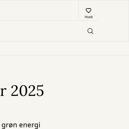
Husk
er 2025
e grøn energi