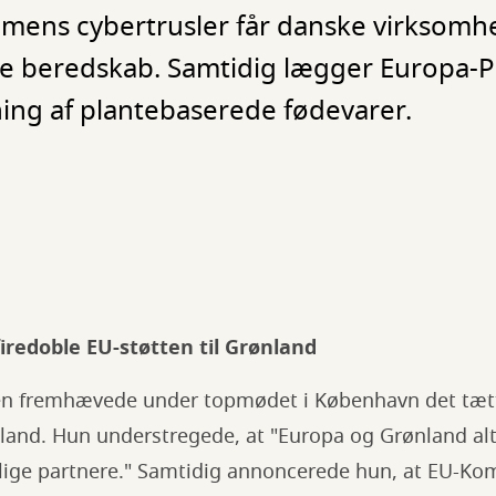
 mens cybertrusler får danske virksomhed
le beredskab. Samtidig lægger Europa-
vning af plantebaserede fødevarer.
firedoble EU-støtten til Grønland
yen fremhævede under topmødet i København det tæ
and. Hun understregede, at "Europa og Grønland alti
delige partnere." Samtidig annoncerede hun, at EU-K