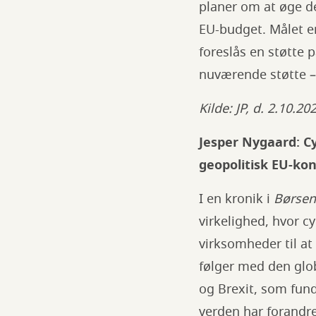
planer om at øge d
EU-budget. Målet er
foreslås en støtte p
nuværende støtte –
Kilde: JP, d. 2.10.20
Jesper Nygaard: C
geopolitisk EU-ko
I en kronik i
Børsen
virkelighed, hvor 
virksomheder til at
følger med den glo
og Brexit, som fun
verden har forandre