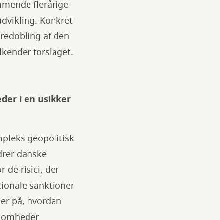
mmende flerårige
udvikling. Konkret
firedobling af den
kender forslaget.
der i en usikker
mpleks geopolitisk
drer danske
 de risici, der
tionale sanktioner
ler på, hvordan
rksomheder