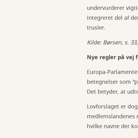
undervurderer vigti
integreret del af d
trusler.
Kilde: Børsen, s. 33
Nye regler på vej 
Europa-Parlamentet
betegnelser som "pø
Det betyder, at udt
Lovforslaget er dog
medlemslandenes reg
hvilke navne der konk