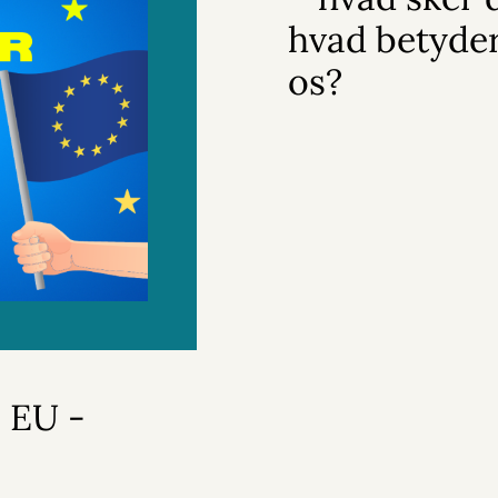
hvad betyder
os?
 EU -