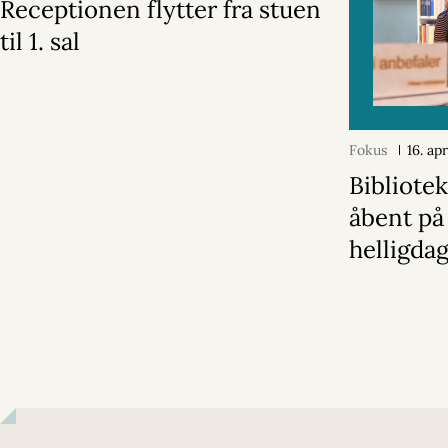
Receptionen flytter fra stuen
til 1. sal
Fokus
16. ap
Bibliotek
åbent på
helligda