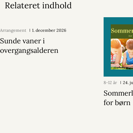
Relateret indhold
Arrangement
1. december 2026
Sunde vaner i
overgangsalderen
8-12 år
24. j
Sommerl
for børn