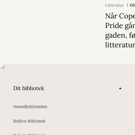
Litteratur
06
Når Cop
Pride gå
gaden, f
litterat
Dit bibliotek
Hovedbiblioteket
Bolbro Bibliotek