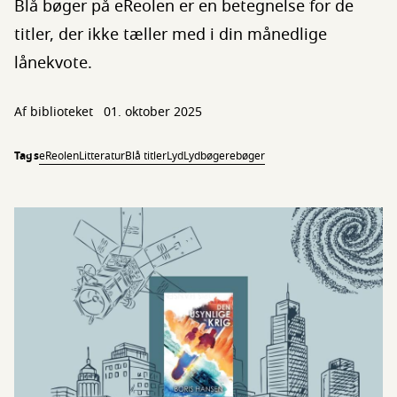
Blå bøger på eReolen er en betegnelse for de
titler, der ikke tæller med i din månedlige
lånekvote.
Af biblioteket
01. oktober 2025
Tags
eReolen
Litteratur
Blå titler
Lyd
Lydbøger
ebøger