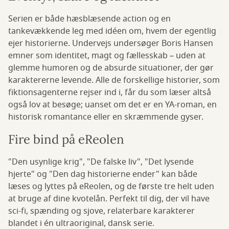
Serien er både hæsblæsende action og en
tankevækkende leg med idéen om, hvem der egentlig
ejer historierne. Undervejs undersøger Boris Hansen
emner som identitet, magt og fællesskab – uden at
glemme humoren og de absurde situationer, der gør
karaktererne levende. Alle de forskellige historier, som
fiktionsagenterne rejser ind i, får du som læser altså
også lov at besøge; uanset om det er en YA-roman, en
historisk romantance eller en skræmmende gyser.
Fire bind på eReolen
"Den usynlige krig", "De falske liv", "Det lysende
hjerte" og "Den dag historierne ender" kan både
læses og lyttes på eReolen, og de første tre helt uden
at bruge af dine kvotelån. Perfekt til dig, der vil have
sci-fi, spænding og sjove, relaterbare karakterer
blandet i én ultraoriginal, dansk serie.