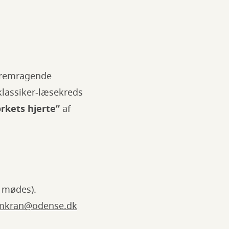
 fremragende
 klassiker-læsekreds
rkets hjerte”
af
i mødes).
mkran@odense.dk