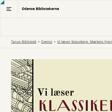
Gå
Odense Bibliotekerne
til
hovedindhold
Tarup Bibliotek
Events
Vi læser klassikere: Mørkets hjert