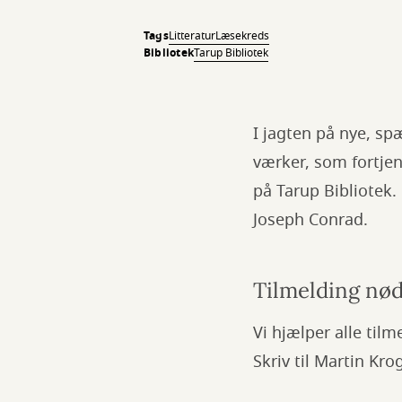
Tags
Litteratur
Læsekreds
Bibliotek
Tarup Bibliotek
I jagten på nye, sp
værker, som fortjen
på Tarup Bibliotek.
Joseph Conrad.
Tilmelding nø
Vi hjælper alle til
Skriv til Martin Kr