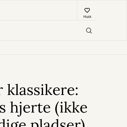
Husk
r klassikere:
 hjerte (ikke
edige pladser)