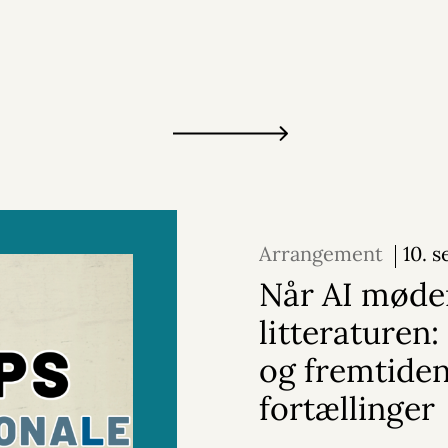
Arrangement
10. 
2026
Når AI møde
litteraturen:
og fremtide
fortællinger