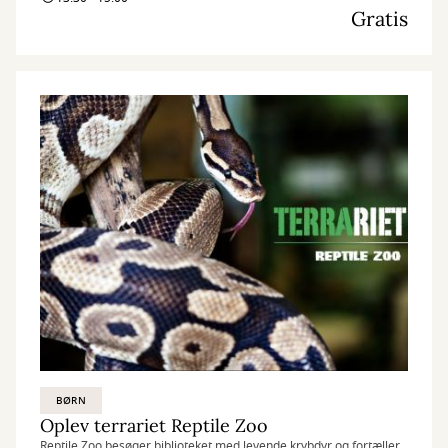
Gratis
BØRN
Oplev terrariet Reptile Zoo
Reptile Zoo besøger biblioteket med levende krybdyr og fortæller