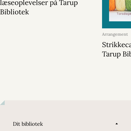
læseoplevelser på Tarup
Bibliotek
Arrangement
2026
Strikkec
Tarup Bi
Dit bibliotek