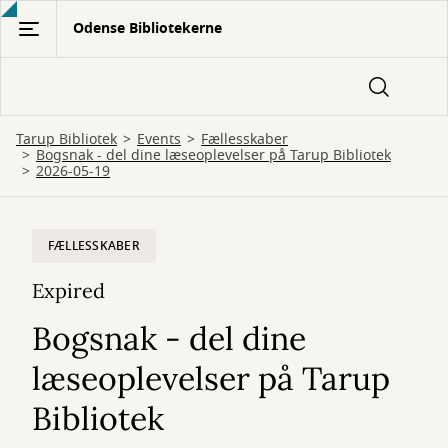
Gå
Odense Bibliotekerne
til
hovedindhold
Tarup Bibliotek
Events
Fællesskaber
Bogsnak - del dine læseoplevelser på Tarup Bibliotek
2026-05-19
FÆLLESSKABER
Expired
Bogsnak - del dine
læseoplevelser på Tarup
Bibliotek