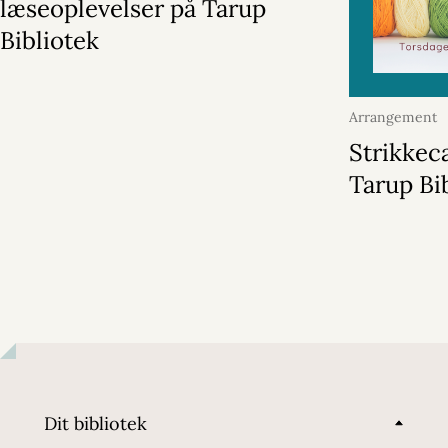
læseoplevelser på Tarup
Bibliotek
Arrangement
2026
Strikkec
Tarup Bi
Dit bibliotek