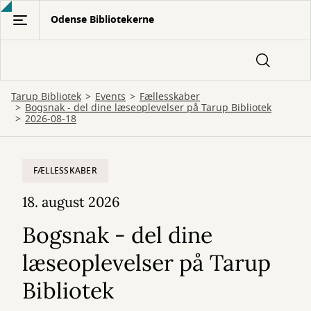
Gå
Odense Bibliotekerne
til
hovedindhold
Tarup Bibliotek
Events
Fællesskaber
Bogsnak - del dine læseoplevelser på Tarup Bibliotek
2026-08-18
FÆLLESSKABER
18. august 2026
Bogsnak - del dine
læseoplevelser på Tarup
Bibliotek