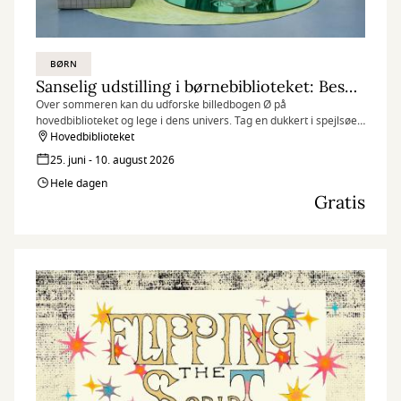
BØRN
Sanselig udstilling i børnebiblioteket: Besøg billedbogen Ø
Over sommeren kan du udforske billedbogen Ø på
hovedbiblioteket og lege i dens univers. Tag en dukkert i spejlsøen
med havfruehale på eller duft til de kæmpestore blomster.
Hovedbiblioteket
25. juni - 10. august 2026
Hele dagen
Gratis