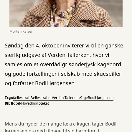
Morten Kaiser
Søndag den 4. oktober inviterer vi til en ganske
særlig udgave af Verden Tallerken, hvor vi
samles om et overdådigt sønderjysk kagebord
og gode fortællinger i selskab med skuespiller
og forfatter Bodil Jørgensen
Tags
fællesskab
Fællesskaber
Verden Tallerken
Kage
Bodil Jørgensen
Bibliotek
Hovedbiblioteket
Mens du nyder de mange lækre kager, tager Bodil
Jørgensen os med tilbage til sin barndom i