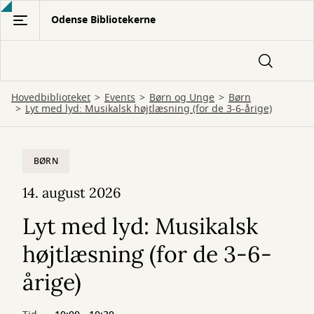
Gå
Odense Bibliotekerne
til
hovedindhold
Hovedbiblioteket
Events
Børn og Unge
Børn
Lyt med lyd: Musikalsk højtlæsning (for de 3-6-årige)
BØRN
14. august 2026
Lyt med lyd: Musikalsk
højtlæsning (for de 3-6-
årige)