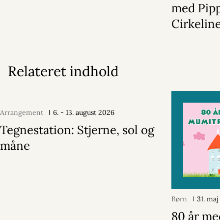
med Pipp
Cirkelin
Relateret indhold
Arrangement
6. - 13. august 2026
Tegnestation: Stjerne, sol og
måne
Børn
31. ma
80 år me