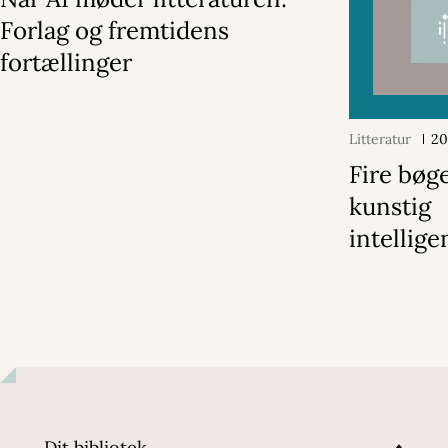
Forlag og fremtidens
fortællinger
Litteratur
20
Fire bøg
kunstig
intellige
Dit bibliotek