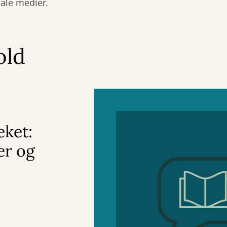
iale medier.
old
eket:
er og