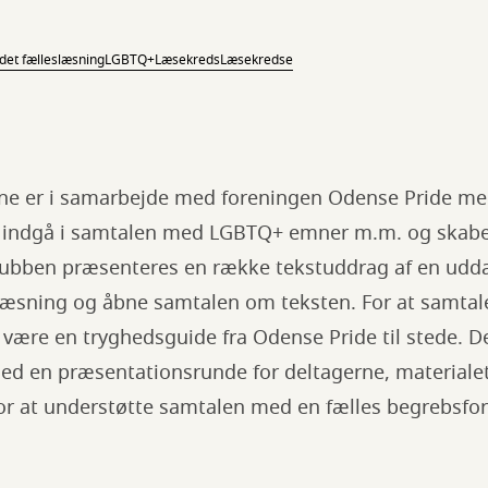
det fælleslæsning
LGBTQ+
Læsekreds
Læsekredse
ne er i samarbejde med foreningen Odense Pride me
at indgå i samtalen med LGBTQ+ emner m.m. og skab
klubben præsenteres en række tekstuddrag af en udd
tlæsning og åbne samtalen om teksten. For at samtal
å være en tryghedsguide fra Odense Pride til stede. De
d en præsentationsrunde for deltagerne, materialet
r at understøtte samtalen med en fælles begrebsfor