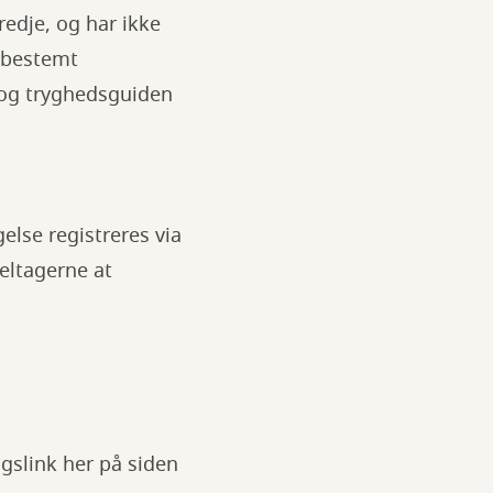
edje, og har ikke
n bestemt
, og tryghedsguiden
else registreres via
deltagerne at
gslink her på siden