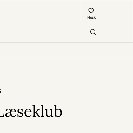
Husk
6
Læseklub