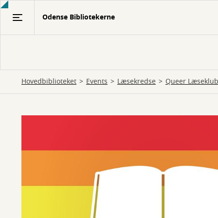
Gå
Odense Bibliotekerne
til
hovedindhold
Hovedbiblioteket
Events
Læsekredse
Queer Læseklu