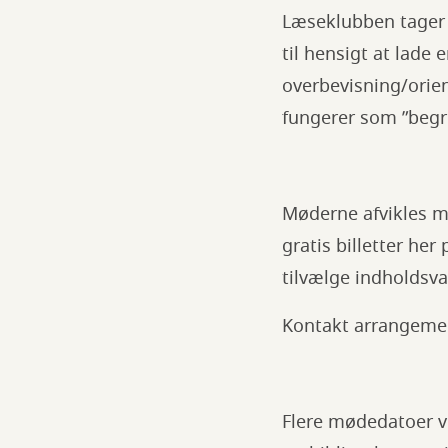
Læseklubben tager 
til hensigt at lade
overbevisning/orien
fungerer som ”begr
Møderne afvikles me
gratis billetter he
tilvælge indholdsva
Kontakt arrangeme
Flere mødedatoer vi