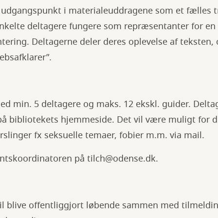
udgangspunkt i materialeuddragene som et fælles tr
 enkelte deltagere fungere som repræsentanter for e
tering. Deltagerne deler deres oplevelse af teksten
ebsafklarer”.
d min. 5 deltagere og maks. 12 ekskl. guider. Deltag
r på bibliotekets hjemmeside. Det vil være muligt for 
rslinger fx seksuelle temaer, fobier m.m. via mail.
ntskoordinatoren på tilch@odense.dk.
l blive offentliggjort løbende sammen med tilmeldin