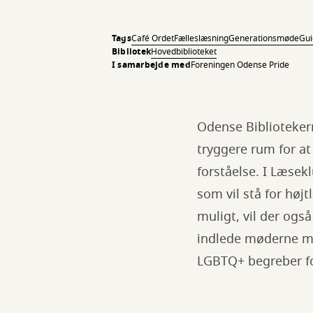
Tags
Café Ordet
Fælleslæsning
Generationsmøde
Gui
Bibliotek
Hovedbiblioteket
I samarbejde med
Foreningen Odense Pride
Odense Biblioteker
tryggere rum for 
forståelse. I Læse
som vil stå for høj
muligt, vil der ogs
indlede møderne me
LGBTQ+ begreber fo