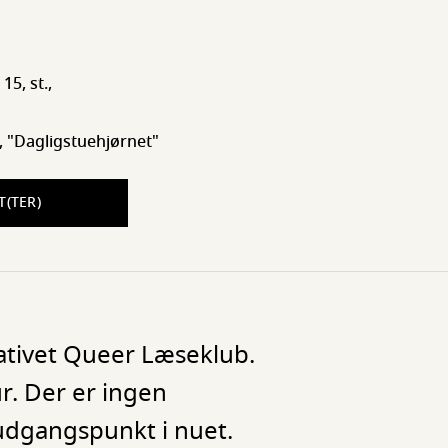
15, st.,
l, "Dagligstuehjørnet"
T(TER)
ativet Queer Læseklub.
r. Der er ingen
 udgangspunkt i nuet.