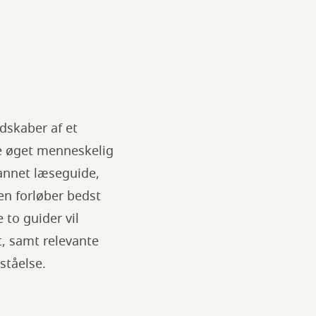
dskaber af et
e øget menneskelig
annet læseguide,
en forløber bedst
 to guider vil
, samt relevante
ståelse.