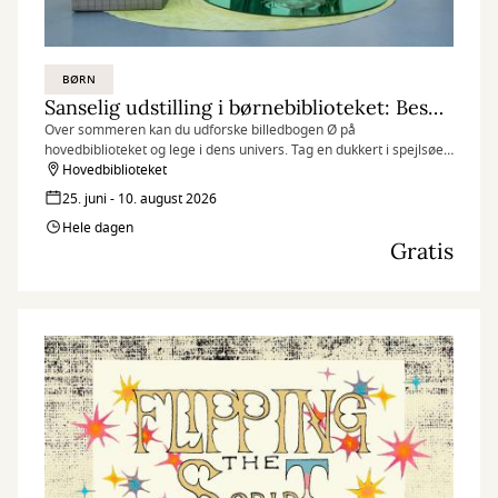
BØRN
Sanselig udstilling i børnebiblioteket: Besøg billedbogen Ø
Over sommeren kan du udforske billedbogen Ø på
hovedbiblioteket og lege i dens univers. Tag en dukkert i spejlsøen
med havfruehale på eller duft til de kæmpestore blomster.
Hovedbiblioteket
25. juni - 10. august 2026
Hele dagen
Gratis