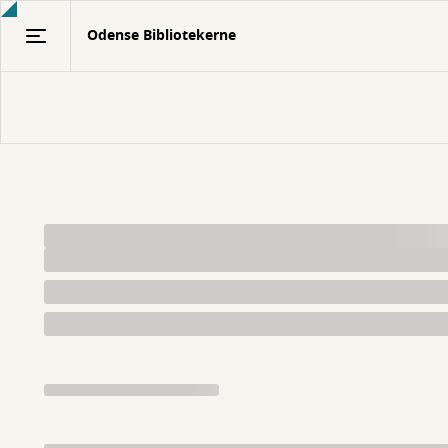
Gå
Odense Bibliotekerne
til
hovedindhold