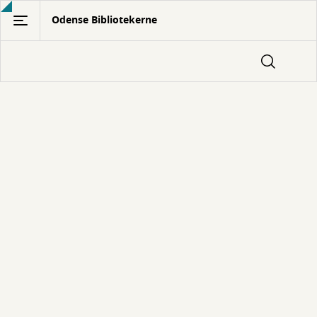
Gå
Odense Bibliotekerne
til
hovedindhold