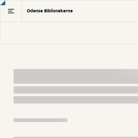
Gå
Odense Bibliotekerne
til
hovedindhold