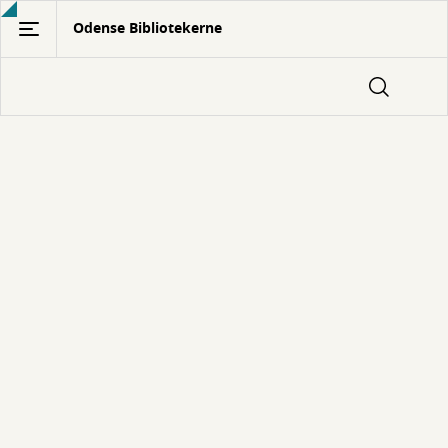
Gå
Odense Bibliotekerne
til
hovedindhold