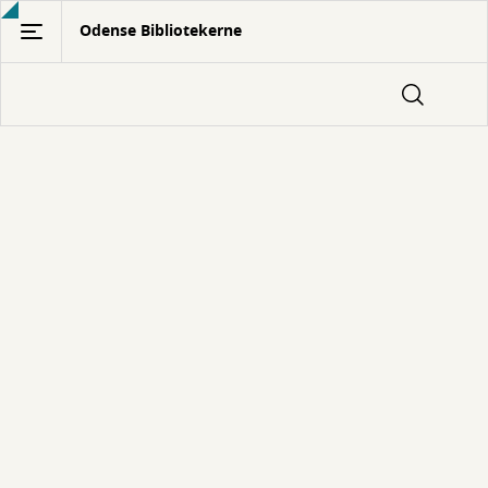
Gå
Odense Bibliotekerne
til
hovedindhold