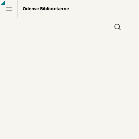
Gå
Odense Bibliotekerne
til
hovedindhold