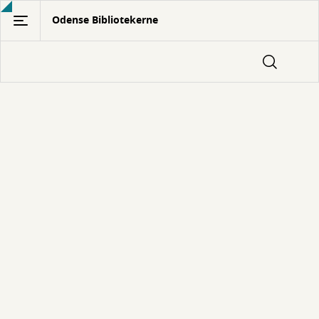
Gå
Odense Bibliotekerne
til
hovedindhold