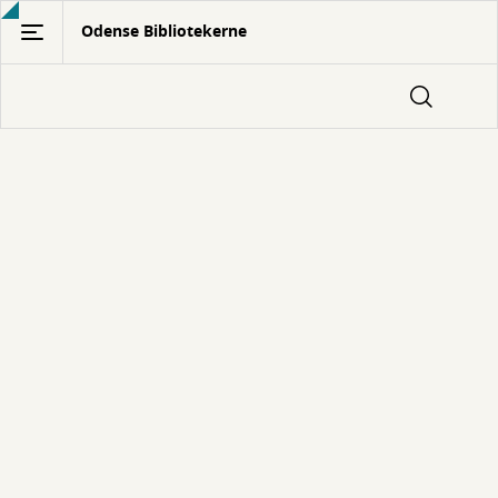
Gå
Odense Bibliotekerne
til
hovedindhold