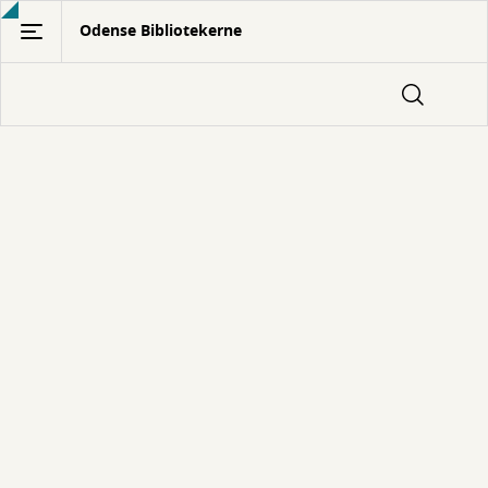
Gå
Odense Bibliotekerne
til
hovedindhold