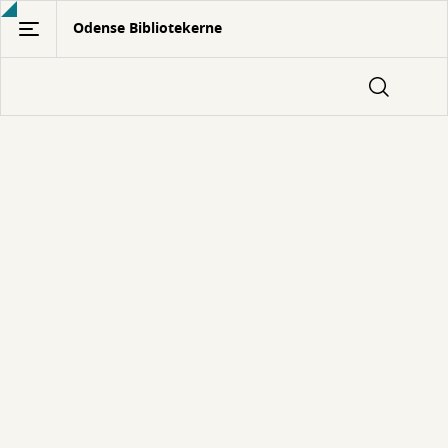
Gå
Odense Bibliotekerne
til
hovedindhold