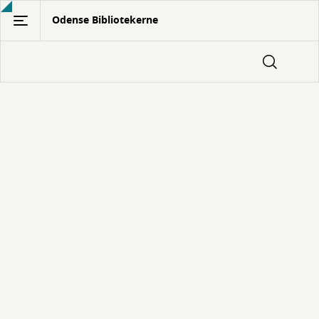
Gå
Odense Bibliotekerne
til
hovedindhold