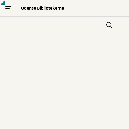
Gå
Odense Bibliotekerne
til
hovedindhold