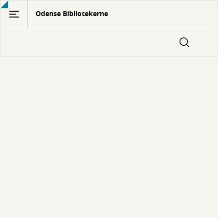
Gå
Odense Bibliotekerne
til
hovedindhold