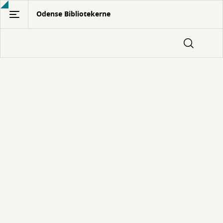
Gå
Odense Bibliotekerne
til
hovedindhold