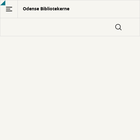
Gå
Odense Bibliotekerne
til
hovedindhold