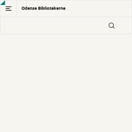
Gå
Odense Bibliotekerne
til
hovedindhold