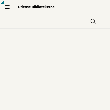
Gå
Odense Bibliotekerne
til
hovedindhold